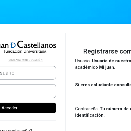
Entrar a Auladigital
Registrarse co
Usuario:
Usuario de nuestro
académico 
Si eres estudiante consult
Acceder
Contraseña:
Tu número de 
identific
ó su contraseña?