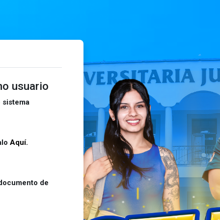
mo usuario
 sistema
Mi juan.
alo
Aquí.
documento de
ación.