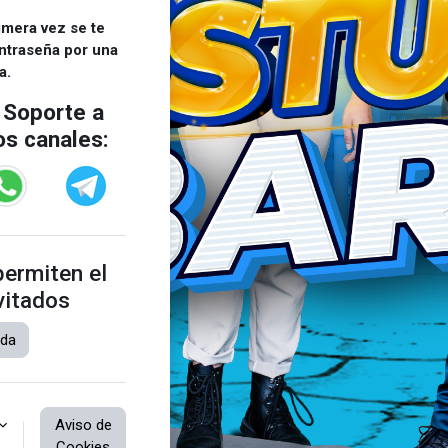
imera vez se te
ntraseña por una
a.
 Soporte a
os canales:
ermiten el
vitados
ada
Aviso de
Cookies